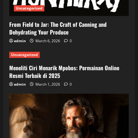
Uncategorized
From Field to Jar: The Craft of Canning and
Dehydrating Your Produce
admin
March 6, 2026
0
Uncategorized
Meneliti Ciri Menarik Mpobos: Permainan Online
Resmi Terbaik di 2025
admin
March 1, 2026
0