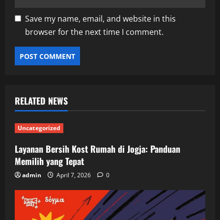
Save my name, email, and website in this
browser for the next time I comment.
RELATED NEWS
Uncategorized
Layanan Bersih Kost Rumah di Jogja: Panduan
Memilih yang Tepat
admin
April 7, 2026
0