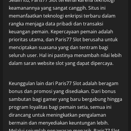
Selain itu, Paris77 Slot terkenal karena teknologi
keamanannya yang sangat canggih. Situs ini
memanfaatkan teknologi enkripsi terbaru dalam
rangka menjaga data pribadi dan transaksi
keuangan pemain. Kepercayaan pemain adalah
prioritas utama, dan Paris77 Slot berusaha untuk
menciptakan suasana yang dan tentram bagi
seluruh user. Hal ini pastinya menambah nilai lebih
dalam saran website slot yang dapat dipercaya.
Keunggulan lain dari Paris77 Slot adalah beragam
bonus dan promosi yang disediakan. Dari bonus
sambutan bagi gamer yang baru bergabung hingga
program loyalitas bagi pemain setia, semua ini
dirancang untuk meningkatkan pengalaman
bermain dan menyediakan keuntungan lebih.
Melalui sejumlah penawaran menarik, Paris77 Slot