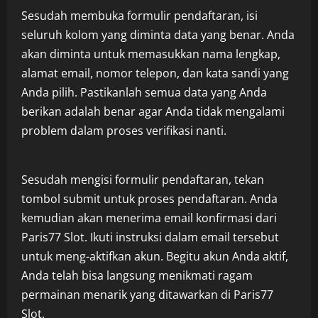
Sesudah membuka formulir pendaftaran, isi
seluruh kolom yang diminta data yang benar. Anda
akan diminta untuk memasukkan nama lengkap,
alamat email, nomor telepon, dan kata sandi yang
Anda pilih. Pastikanlah semua data yang Anda
berikan adalah benar agar Anda tidak mengalami
problem dalam proses verifikasi nanti.
Sesudah mengisi formulir pendaftaran, tekan
tombol submit untuk proses pendaftaran. Anda
kemudian akan menerima email konfirmasi dari
Paris77 Slot. Ikuti instruksi dalam email tersebut
untuk meng-aktifkan akun. Begitu akun Anda aktif,
Anda telah bisa langsung menikmati ragam
permainan menarik yang ditawarkan di Paris77
Slot.