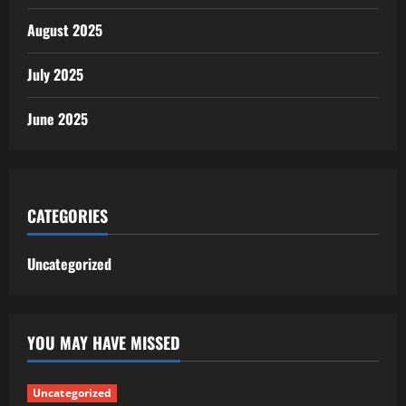
August 2025
July 2025
June 2025
CATEGORIES
Uncategorized
YOU MAY HAVE MISSED
Uncategorized