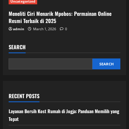
Uncategorized
Meneliti Ciri Menarik Mpobos: Permainan Online
Resmi Terbaik di 2025
admin
March 1, 2026
0
SEARCH
SEARCH
RECENT POSTS
Layanan Bersih Kost Rumah di Jogja: Panduan Memilih yang
Tepat