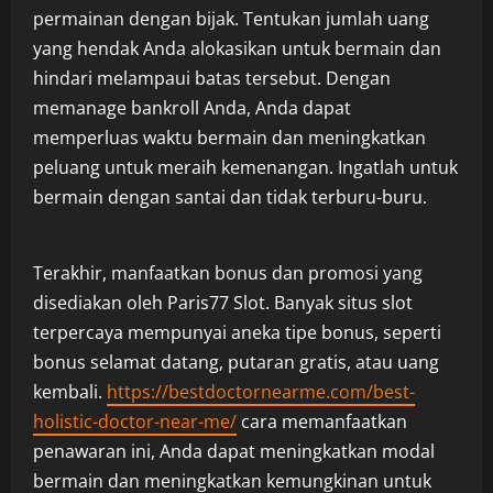
permainan dengan bijak. Tentukan jumlah uang
yang hendak Anda alokasikan untuk bermain dan
hindari melampaui batas tersebut. Dengan
memanage bankroll Anda, Anda dapat
memperluas waktu bermain dan meningkatkan
peluang untuk meraih kemenangan. Ingatlah untuk
bermain dengan santai dan tidak terburu-buru.
Terakhir, manfaatkan bonus dan promosi yang
disediakan oleh Paris77 Slot. Banyak situs slot
terpercaya mempunyai aneka tipe bonus, seperti
bonus selamat datang, putaran gratis, atau uang
kembali.
https://bestdoctornearme.com/best-
holistic-doctor-near-me/
cara memanfaatkan
penawaran ini, Anda dapat meningkatkan modal
bermain dan meningkatkan kemungkinan untuk