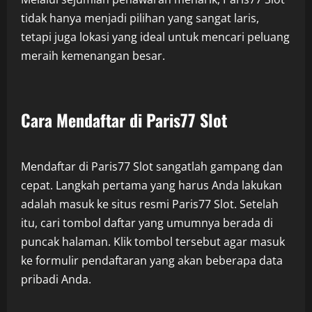
tidak hanya menjadi pilihan yang sangat laris,
tetapi juga lokasi yang ideal untuk mencari peluang
meraih kemenangan besar.
Cara Mendaftar di Paris77 Slot
Mendaftar di Paris77 Slot sangatlah gampang dan
cepat. Langkah pertama yang harus Anda lakukan
adalah masuk ke situs resmi Paris77 Slot. Setelah
itu, cari tombol daftar yang umumnya berada di
puncak halaman. Klik tombol tersebut agar masuk
ke formulir pendaftaran yang akan beberapa data
pribadi Anda.