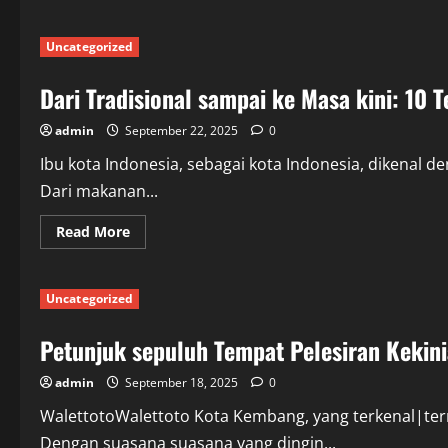
about
10
Permainan
Uncategorized
Online
Terpopuler
yang
Dari Tradisional sampai ke Masa kini: 10 
Dapat
Anda
di
admin
September 22, 2025
0
di
tahun
2025
Ibu kota Indonesia, sebagai kota Indonesia, dikenal 
Dari makanan...
Read
Read More
more
about
Dari
Tradisional
Uncategorized
sampai
ke
Masa
Petunjuk sepuluh Tempat Pelesiran Kekini
kini:
10
Tempat
admin
September 18, 2025
0
Makan
Tertinggi
di
WalettotoWalettoto Kota Kembang, yang terkenal|terma
Jakarta
Raya
Dengan suasana suasana yang dingin...