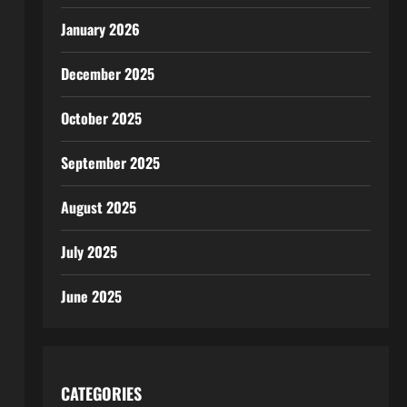
January 2026
December 2025
October 2025
September 2025
August 2025
July 2025
June 2025
CATEGORIES