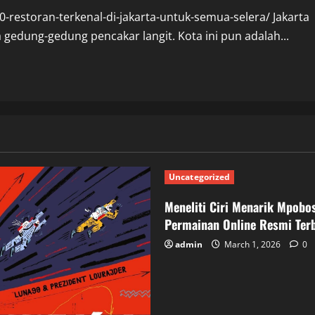
restoran-terkenal-di-jakarta-untuk-semua-selera/ Jakarta
 gedung-gedung pencakar langit. Kota ini pun adalah...
Uncategorized
Meneliti Ciri Menarik Mpobo
Permainan Online Resmi Terb
admin
March 1, 2026
0