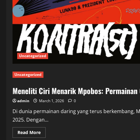
Uncategorized
Uncategorized
Meneliti Ciri Menarik Mpobos: Permainan 
admin
March 1, 2026
0
Di dunia permainan daring yang terus berkembang, M
2025. Dengan...
Read
Read More
more