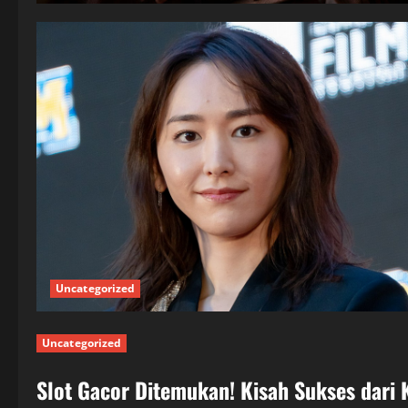
Uncategorized
Uncategorized
Slot Gacor Ditemukan! Kisah Sukses dari