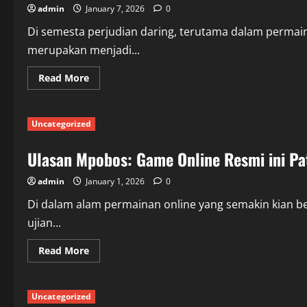
admin
January 7, 2026
0
Di semesta perjudian daring, terutama dalam permai
merupakan menjadi...
Read
Read More
more
about
Slot
Gacor
Uncategorized
Ditemukan!
Kisah
Sukses
Ulasan Mpobos: Game Online Resmi ini Pa
dari
Komunitas
Mpobos
admin
January 1, 2026
0
Di dalam alam permainan online yang semakin kian b
ujian...
Read
Read More
more
about
Ulasan
Mpobos:
Uncategorized
Game