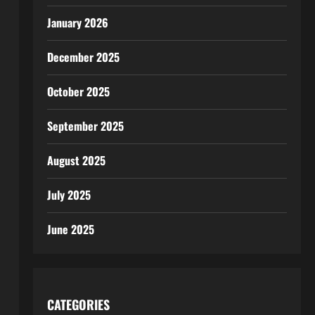
January 2026
December 2025
October 2025
September 2025
August 2025
July 2025
June 2025
CATEGORIES