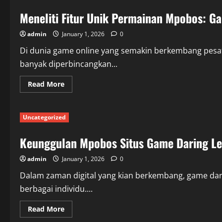
Online
Resmi
Meneliti Fitur Unik Permainan Mpobos: Ga
ini
Patut
Dicoba
admin
January 1, 2026
0
di
tahun
2025
Di dunia game online yang semakin berkembang pesat
banyak diperbincangkan...
Read
Read More
more
about
Meneliti
Fitur
Uncategorized
Unik
Permainan
Mpobos:
Keunggulan Mpobos Situs Game Daring L
Game
Online
Sah
admin
January 1, 2026
0
Paling
Baik
di
Dalam zaman digital yang kian berkembang, game darin
tahun
2025
berbagai individu....
Read
Read More
more