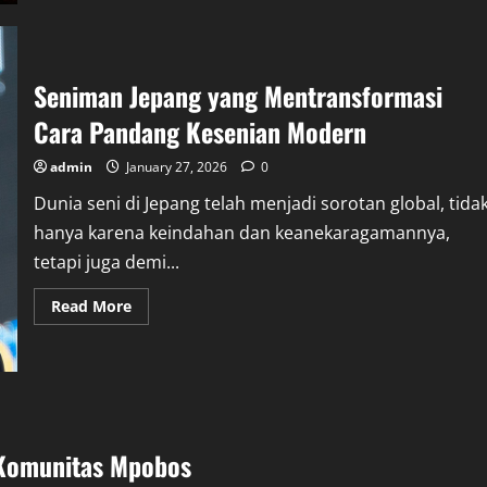
dengan
Beragam
Permainan
Menantang
Seniman Jepang yang Mentransformasi
Cara Pandang Kesenian Modern
admin
January 27, 2026
0
Dunia seni di Jepang telah menjadi sorotan global, tida
hanya karena keindahan dan keanekaragamannya,
tetapi juga demi...
Read
Read More
more
about
Seniman
Jepang
yang
Mentransformasi
Cara
Pandang
Kesenian
 Komunitas Mpobos
Modern