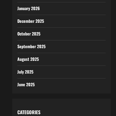
January 2026
December 2025
October 2025
September 2025
August 2025
July 2025
June 2025
CATEGORIES