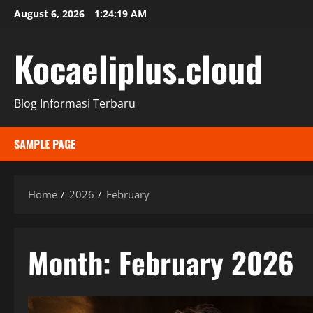
Skip
August 6, 2026
1:24:19 AM
to
content
Kocaeliplus.cloud
Blog Informasi Terbaru
SAMPLE PAGE
Home
2026
February
Month:
February 2026