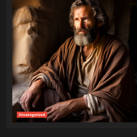
Uncategorized