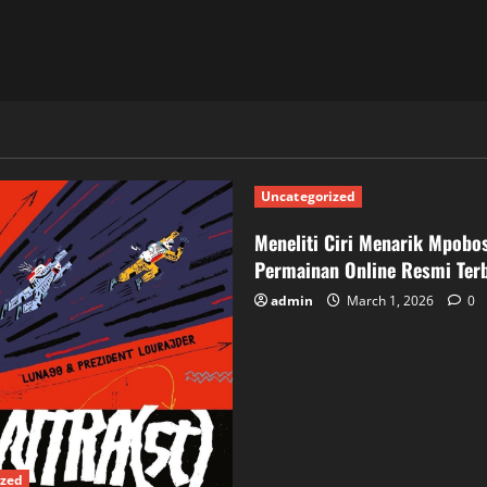
Uncategorized
Meneliti Ciri Menarik Mpobo
Permainan Online Resmi Terb
admin
March 1, 2026
0
ized