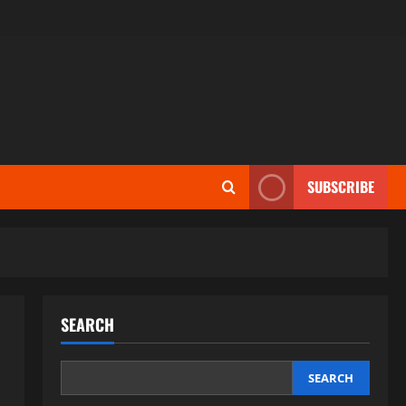
SUBSCRIBE
SEARCH
SEARCH