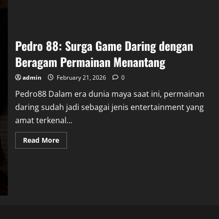
Pedro 88: Surga Game Daring dengan
Beragam Permainan Menantang
admin
February 21, 2026
0
Pedro88 Dalam era dunia maya saat ini, permainan
daring sudah jadi sebagai jenis entertainment yang
amat terkenal...
Read
Read More
more
about
Pedro
88:
Surga
Game
Daring
dengan
Beragam
Permainan
Menantang