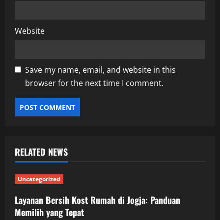
Website
Save my name, email, and website in this
browser for the next time I comment.
RELATED NEWS
Uncategorized
Layanan Bersih Kost Rumah di Jogja: Panduan
Memilih yang Tepat