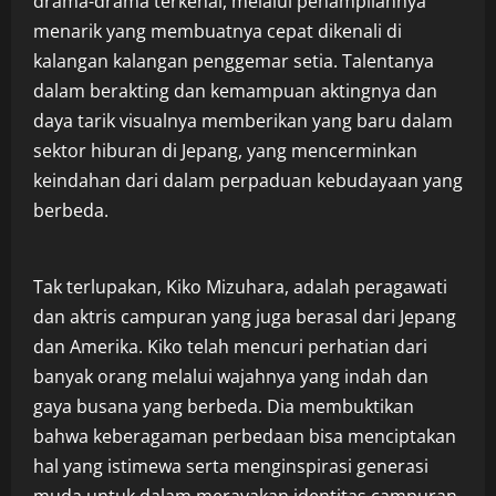
drama-drama terkenal, melalui penampilannya
menarik yang membuatnya cepat dikenali di
kalangan kalangan penggemar setia. Talentanya
dalam berakting dan kemampuan aktingnya dan
daya tarik visualnya memberikan yang baru dalam
sektor hiburan di Jepang, yang mencerminkan
keindahan dari dalam perpaduan kebudayaan yang
berbeda.
Tak terlupakan, Kiko Mizuhara, adalah peragawati
dan aktris campuran yang juga berasal dari Jepang
dan Amerika. Kiko telah mencuri perhatian dari
banyak orang melalui wajahnya yang indah dan
gaya busana yang berbeda. Dia membuktikan
bahwa keberagaman perbedaan bisa menciptakan
hal yang istimewa serta menginspirasi generasi