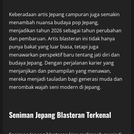
Keberadaan artis Jepang campuran juga semakin
menambah nuansa budaya pop Jepang,
menjadikan tahun 2026 sebagai tahun perubahan
dan pembaruan. Artis blasteran ini tidak hanya
punya bakat yang luar biasa, tetapi juga
menawarkan perspektif baru tentang jati diri dan
budaya Jepang. Dengan perjalanan karier yang
menjanjikan dan penampilan yang menawan,
mereka menjadi tauladan bagi generasi muda dan
merombak wajah seni modern di Jepang.
Seniman Jepang Blasteran Terkenal