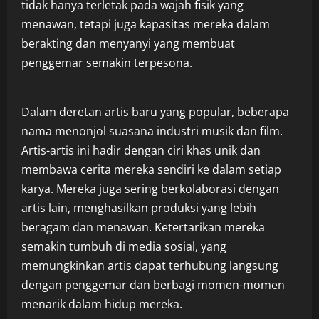
tidak hanya terletak pada wajah fisik yang
menawan, tetapi juga kapasitas mereka dalam
berakting dan menyanyi yang membuat
penggemar semakin terpesona.
Dalam deretan artis baru yang popular, beberapa
nama menonjol suasana industri musik dan film.
Artis-artis ini hadir dengan ciri khas unik dan
membawa cerita mereka sendiri ke dalam setiap
karya. Mereka juga sering berkolaborasi dengan
artis lain, menghasilkan produksi yang lebih
beragam dan menawan. Ketertarikan mereka
semakin tumbuh di media sosial, yang
memungkinkan artis dapat terhubung langsung
dengan penggemar dan berbagi momen-momen
menarik dalam hidup mereka.