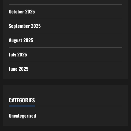
October 2025
September 2025
August 2025
July 2025
June 2025
CATEGORIES
Uncategorized