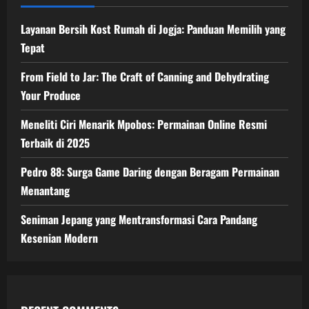
Layanan Bersih Kost Rumah di Jogja: Panduan Memilih yang
Tepat
From Field to Jar: The Craft of Canning and Dehydrating
Your Produce
Meneliti Ciri Menarik Mpobos: Permainan Online Resmi
Terbaik di 2025
Pedro 88: Surga Game Daring dengan Beragam Permainan
Menantang
Seniman Jepang yang Mentransformasi Cara Pandang
Kesenian Modern