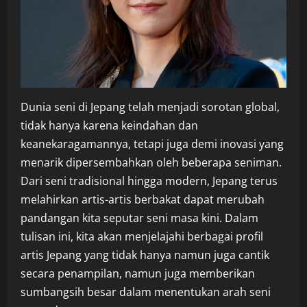
Dunia seni di Jepang telah menjadi sorotan global,
tidak hanya karena keindahan dan
keanekaragamannya, tetapi juga demi inovasi yang
menarik dipersembahkan oleh beberapa seniman.
Dari seni tradisional hingga modern, Jepang terus
melahirkan artis-artis berbakat dapat merubah
pandangan kita seputar seni masa kini. Dalam
tulisan ini, kita akan menjelajahi berbagai profil
artis Jepang yang tidak hanya namun juga cantik
secara penampilan, namun juga memberikan
sumbangsih besar dalam menentukan arah seni