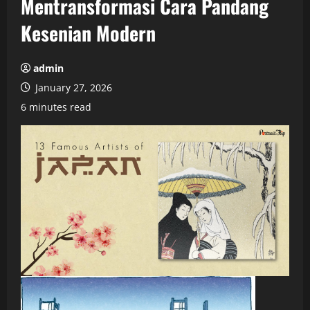
Mentransformasi Cara Pandang
Kesenian Modern
admin
January 27, 2026
6 minutes read