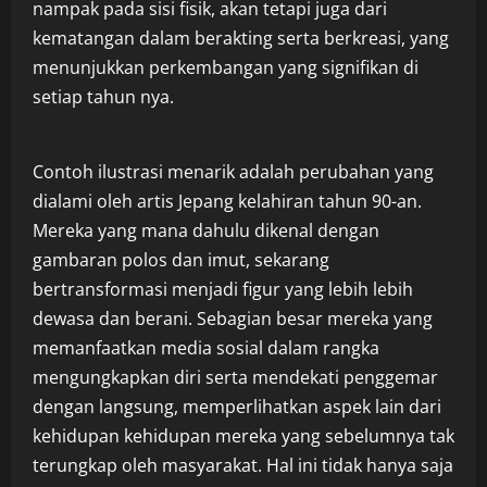
nampak pada sisi fisik, akan tetapi juga dari
kematangan dalam berakting serta berkreasi, yang
menunjukkan perkembangan yang signifikan di
setiap tahun nya.
Contoh ilustrasi menarik adalah perubahan yang
dialami oleh artis Jepang kelahiran tahun 90-an.
Mereka yang mana dahulu dikenal dengan
gambaran polos dan imut, sekarang
bertransformasi menjadi figur yang lebih lebih
dewasa dan berani. Sebagian besar mereka yang
memanfaatkan media sosial dalam rangka
mengungkapkan diri serta mendekati penggemar
dengan langsung, memperlihatkan aspek lain dari
kehidupan kehidupan mereka yang sebelumnya tak
terungkap oleh masyarakat. Hal ini tidak hanya saja