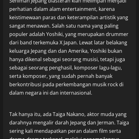
Seniman Jepang blasteran kian melimpah menjadi
perhatian dalam alam entertainment, karena
keistimewaan paras dan keterampilan artistik yang
sangat menawan. Salah satu nama yang paling
populer adalah Yoshiki, yang merupakan drummer
dari band terkemuka X Japan. Lewat latar belakang
keluarga Jepang dan dan Amerika, Yoshiki bukan
hanya dikenal sebagai seorang musisi, tetapi juga
sebagai seorang penghasil, komposer lagu-lagu,
serta komposer, yang sudah pernah banyak
berkontribusi pada perkembangan musik rock di
dalam negara ini dan internasional.
Tak hanya itu, ada Taiga Nakano, aktor muda yang
darahnya mengalir darah Jepang dan Jerman. Taiga
sering kali mendapatkan peran dalam film serta