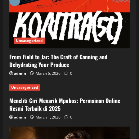
Uncategorized
From Field to Jar: The Craft of Canning and
Dehydrating Your Produce
admin
March 6, 2026
0
Uncategorized
Meneliti Ciri Menarik Mpobos: Permainan Online
Resmi Terbaik di 2025
admin
March 1, 2026
0