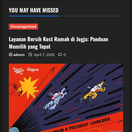
YOU MAY HAVE MISSED
Uncategorized
Layanan Bersih Kost Rumah di Jogja: Panduan
Memilih yang Tepat
admin
April 7, 2026
0