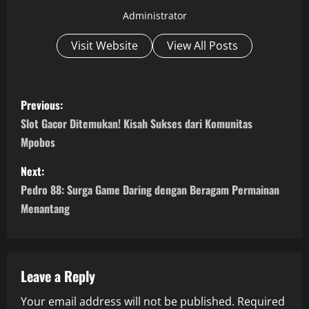
Administrator
Visit Website
View All Posts
P
Previous:
o
Slot Gacor Ditemukan! Kisah Sukses dari Komunitas
Mpobos
s
Next:
t
Pedro 88: Surga Game Daring dengan Beragam Permainan
n
Menantang
a
v
Leave a Reply
i
Your email address will not be published.
Required