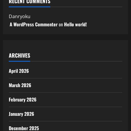
RECENT COMMENTS
Danryoku
A WordPress Commenter
on
Hello world!
ARCHIVES
April 2026
March 2026
February 2026
January 2026
December 2025