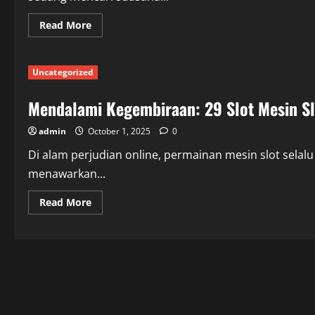
Read
Read More
more
about
Website
Toto
Uncategorized
Online
Terbaik:
4
Mendalami Kegembiraan: 29 Slot Mesin Slo
Pilihan
bagi
Pecinta
admin
October 1, 2025
0
Betting
di
Tanah
Di alam perjudian online, permainan mesin slot selalu 
Air
menawarkan...
Read
Read More
more
about
Mendalami
Kegembiraan:
29
Slot
Mesin
Slot
Yang
Seru
di