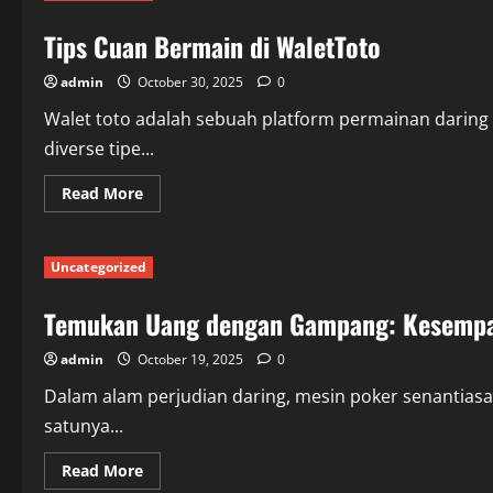
Tips Cuan Bermain di WaletToto
admin
October 30, 2025
0
Walet toto adalah sebuah platform permainan daring 
diverse tipe...
Read
Read More
more
about
Tips
Cuan
Uncategorized
Bermain
di
WaletToto
Temukan Uang dengan Gampang: Kesempat
admin
October 19, 2025
0
Dalam alam perjudian daring, mesin poker senantiasa 
satunya...
Read
Read More
more