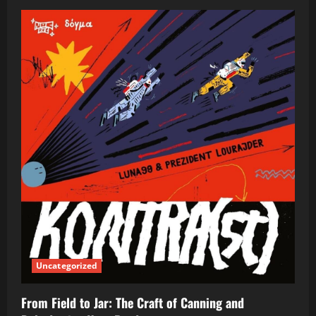
Uncategorized
From Field to Jar: The Craft of Canning and