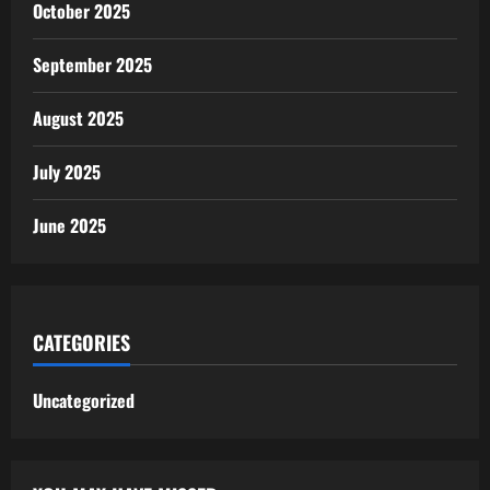
October 2025
September 2025
August 2025
July 2025
June 2025
CATEGORIES
Uncategorized