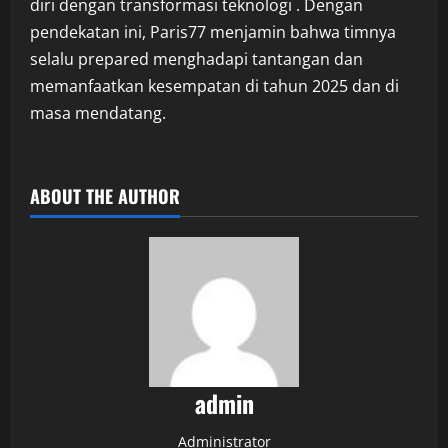
diri dengan transformasi teknologi . Dengan
pendekatan ini, Paris77 menjamin bahwa timnya
selalu prepared menghadapi tantangan dan
memanfaatkan kesempatan di tahun 2025 dan di
masa mendatang.
ABOUT THE AUTHOR
admin
Administrator