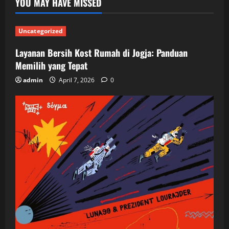
YOU MAY HAVE MISSED
Uncategorized
Layanan Bersih Kost Rumah di Jogja: Panduan
Memilih yang Tepat
admin
April 7, 2026
0