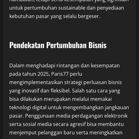
untuk pertumbuhan sustainable dan penyediaan
kebutuhan pasar yang selalu bergeser.
Pendekatan Pertumbuhan Bisnis
Dalam menghadapi rintangan dan kesempatan
pada tahun 2025, Paris77 perlu
mengimplementasikan strategi perluasan bisnis
yang inovatif dan fleksibel. Salah satu cara yang
bisa dilakukan merupakan melalui memakai
teknologi digital untuk mengembangkan jangkauan
pasar. Penggunaan media perdagangan elektronik
serta sosial media secara agresif bisa membantu
menjemput pelanggan baru serta meningkatkan