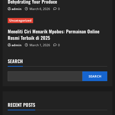
Dehydrating Your Produce
admin
March 6, 2026
0
Uncategorized
Meneliti Ciri Menarik Mpobos: Permainan Online
Resmi Terbaik di 2025
admin
March 1, 2026
0
SEARCH
SEARCH
RECENT POSTS