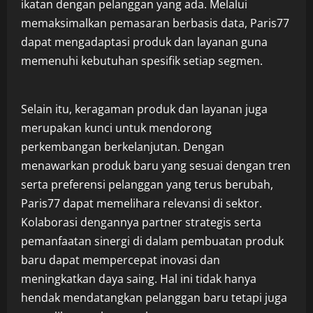
ikatan dengan pelanggan yang ada. Melalui
memaksimalkan pemasaran berbasis data, Paris77
dapat mengadaptasi produk dan layanan guna
memenuhi kebutuhan spesifik setiap segmen.
Selain itu, keragaman produk dan layanan juga
merupakan kunci untuk mendorong
perkembangan berkelanjutan. Dengan
menawarkan produk baru yang sesuai dengan tren
serta preferensi pelanggan yang terus berubah,
Paris77 dapat memelihara relevansi di sektor.
Kolaborasi dengannya partner strategis serta
pemanfaatan sinergi di dalam pembuatan produk
baru dapat mempercepat inovasi dan
meningkatkan daya saing. Hal ini tidak hanya
hendak mendatangkan pelanggan baru tetapi juga