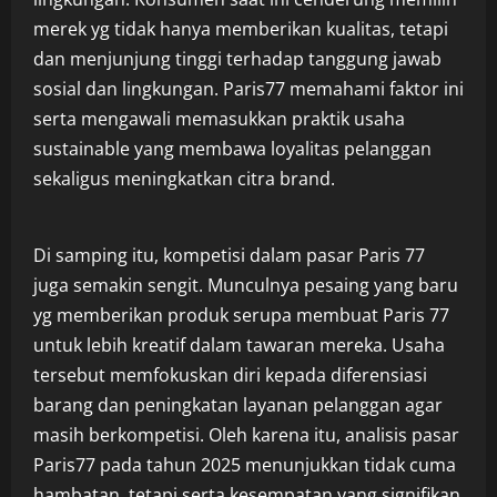
merek yg tidak hanya memberikan kualitas, tetapi
dan menjunjung tinggi terhadap tanggung jawab
sosial dan lingkungan. Paris77 memahami faktor ini
serta mengawali memasukkan praktik usaha
sustainable yang membawa loyalitas pelanggan
sekaligus meningkatkan citra brand.
Di samping itu, kompetisi dalam pasar Paris 77
juga semakin sengit. Munculnya pesaing yang baru
yg memberikan produk serupa membuat Paris 77
untuk lebih kreatif dalam tawaran mereka. Usaha
tersebut memfokuskan diri kepada diferensiasi
barang dan peningkatan layanan pelanggan agar
masih berkompetisi. Oleh karena itu, analisis pasar
Paris77 pada tahun 2025 menunjukkan tidak cuma
hambatan, tetapi serta kesempatan yang signifikan