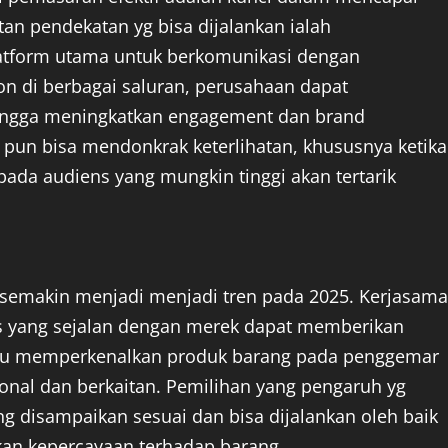
an pendekatan yg bisa dijalankan ialah
atform utama untuk berkomunikasi dengan
 di berbagai saluran, perusahaan dapat
ehingga meningkatkan engagement dan brand
pun bisa mendonkrak keterlihatan, khususnya ketika
pada audiens yang mungkin tinggi akan tertarik
 semakin menjadi menjadi tren pada 2025. Kerjasama
ns yang sejalan dengan merek dapat memberikan
tu memperkenalkan produk barang pada penggemar
onal dan berkaitan. Pemilihan yang pengaruh yg
g disampaikan sesuai dan bisa dijalankan oleh baik
kan kepercayaan terhadap barang.