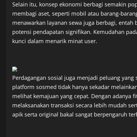
Selain itu, konsep ekonomi berbagi semakin po
membagi aset, seperti mobil atau barang-barang
menawarkan layanan sewa juga berbagi, entah 
potensi pendapatan signifikan. Kemudahan pada
kunci dalam menarik minat user.
Perdagangan sosial juga menjadi peluang yang
platform sosmed tidak hanya sekadar melainkan
melihat kemajuan yang cepat. Dengan adanya fit
melaksanakan transaksi secara lebih mudah se
apik serta original bakal sangat berpengaruh terh