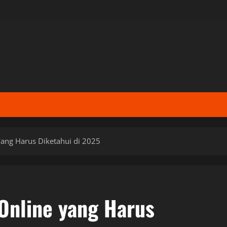
yang Harus Diketahui di 2025
 Online yang Harus