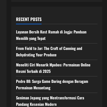
RECENT POSTS
Layanan Bersih Kost Rumah di Jogja: Panduan
Memilih yang Tepat
From Field to Jar: The Craft of Canning and
Dehydrating Your Produce
Meneliti Ciri Menarik Mpobos: Permainan Online
Resmi Terbaik di 2025
Pedro 88: Surga Game Daring dengan Beragam
Permainan Menantang
Seniman Jepang yang Mentransformasi Cara
Pandang Kesenian Modern