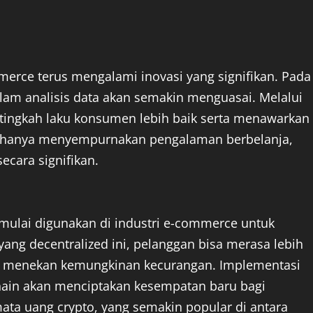
erce terus mengalami inovasi yang signifikan. Pada
am analisis data akan semakin menguasai. Melalui
 tingkah laku konsumen lebih baik serta menawarkan
dak hanya menyempurnakan pengalaman berbelanja,
ecara signifikan.
 mulai digunakan di industri e-commerce untuk
ng decentralized ini, pelanggan bisa merasa lebih
sa menekan kemungkinan kecurangan. Implementasi
ain akan menciptakan kesempatan baru bagi
ta uang crypto, yang semakin popular di antara