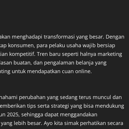
n akan menghadapi transformasi yang besar. Dengan
kap konsumen, para pelaku usaha wajib bersiap
ian kompetitif. Tren baru seperti halnya marketing
dasan buatan, dan pengalaman belanja yang
nting untuk mendapatkan cuan online.
memahami perubahan yang sedang terus muncul dan
emberikan tips serta strategi yang bisa mendukung
hun 2025, sehingga dapat menggandakan
ng lebih besar. Ayo kita simak perhatikan secara