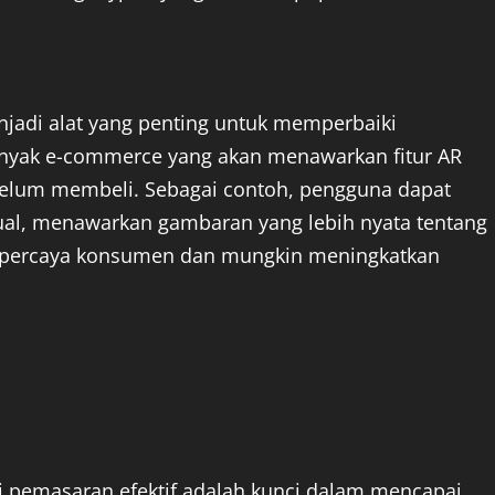
menjadi alat yang penting untuk memperbaiki
anyak e-commerce yang akan menawarkan fitur AR
lum membeli. Sebagai contoh, pengguna dapat
ual, menawarkan gambaran yang lebih nyata tentang
sa percaya konsumen dan mungkin meningkatkan
gi pemasaran efektif adalah kunci dalam mencapai