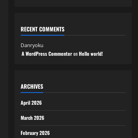
RECENT COMMENTS
Danryoku
A WordPress Commenter
on
Hello world!
i
ARCHIVES
April 2026
March 2026
February 2026