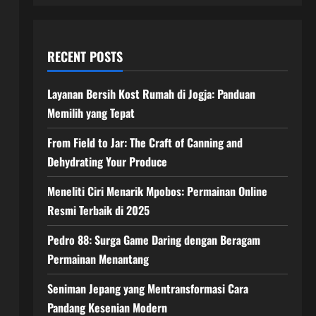
RECENT POSTS
Layanan Bersih Kost Rumah di Jogja: Panduan
Memilih yang Tepat
From Field to Jar: The Craft of Canning and
Dehydrating Your Produce
Meneliti Ciri Menarik Mpobos: Permainan Online
Resmi Terbaik di 2025
Pedro 88: Surga Game Daring dengan Beragam
Permainan Menantang
Seniman Jepang yang Mentransformasi Cara
Pandang Kesenian Modern