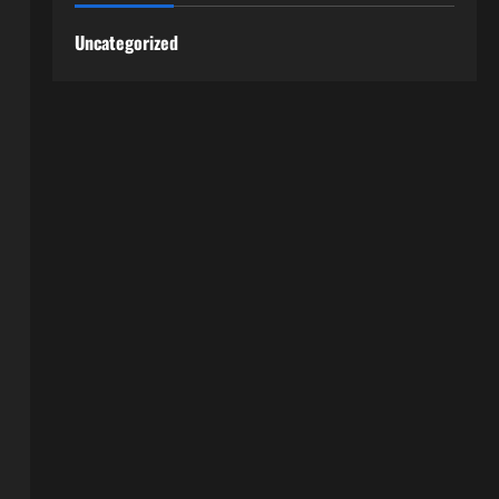
Uncategorized