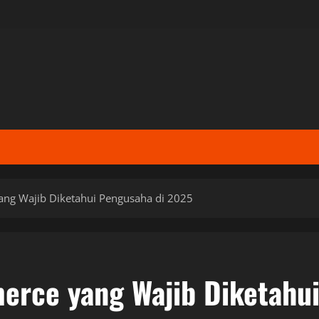
ng Wajib Diketahui Pengusaha di 2025
rce yang Wajib Diketahu